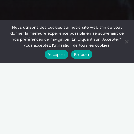
Nous utilisons des cookies sur notre site web afin de vous
donner la meilleure expérience possible en se souvenant de
vos préférences de navigation. En cliquant sur ''Accepter",
vous acceptez l'utilisation de tous les cookies.
Accepter
Refuser
Envie de réaliser un stage de parapente dans le Trièves
Vercors? Chez IS’AIR parapente nous vous proposons
plusieurs formules de stages pour progresser dans
votre pratique :
biplace pédagogique
,
stage
thermique
ou
stage cross
. Volez avec nous pour atteindre vos