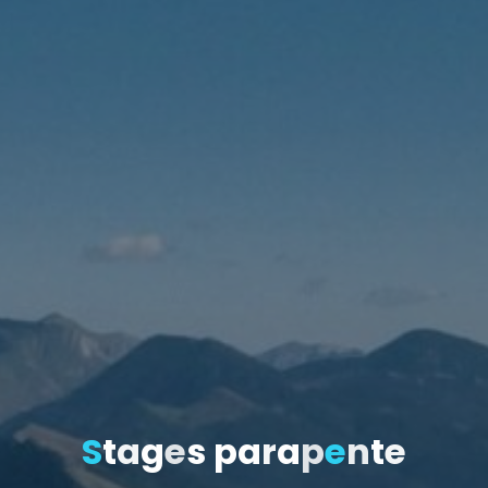
S
t
a
g
e
s
p
a
r
a
p
e
n
t
e